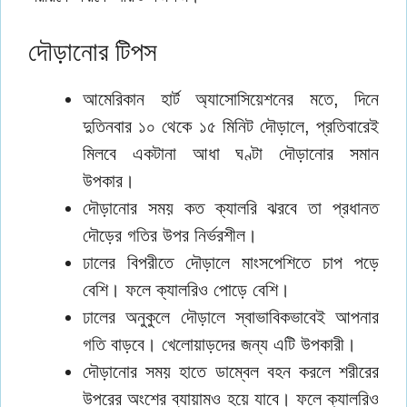
দৌড়ানোর টিপস
আমেরিকান হার্ট অ্যাসোসিয়েশনের মতে, দিনে
দুতিনবার ১০ থেকে ১৫ মিনিট দৌড়ালে, প্রতিবারেই
মিলবে একটানা আধা ঘণ্টা দৌড়ানোর সমান
উপকার।
দৌড়ানোর সময় কত ক্যালরি ঝরবে তা প্রধানত
দৌড়ের গতির উপর নির্ভরশীল।
ঢালের বিপরীতে দৌড়ালে মাংসপেশিতে চাপ পড়ে
বেশি। ফলে ক্যালরিও পোড়ে বেশি।
ঢালের অনুকুলে দৌড়ালে স্বাভাবিকভাবেই আপনার
গতি বাড়বে। খেলোয়াড়দের জন্য এটি উপকারী।
দৌড়ানোর সময় হাতে ডাম্বেল বহন করলে শরীরের
উপরের অংশের ব্যায়ামও হয়ে যাবে। ফলে ক্যালরিও