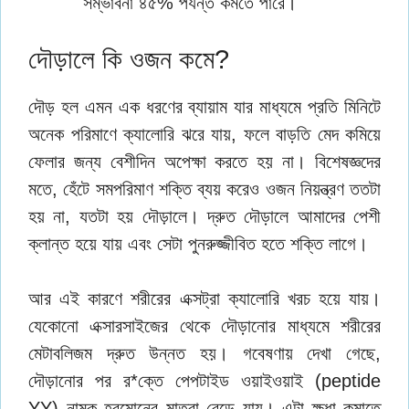
সম্ভাবনা ৪৫% পর্যন্ত কমতে পারে।
দৌড়ালে কি ওজন কমে?
দৌড় হল এমন এক ধরণের ব্যায়াম যার মাধ্যমে প্রতি মিনিটে
অনেক পরিমাণে ক্যালোরি ঝরে যায়, ফলে বাড়তি মেদ কমিয়ে
ফেলার জন্য বেশীদিন অপেক্ষা করতে হয় না। বিশেষজ্ঞদের
মতে, হেঁটে সমপরিমাণ শক্তি ব্যয় করেও ওজন নিয়ন্ত্রণ ততটা
হয় না, যতটা হয় দৌড়ালে। দ্রুত দৌড়ালে আমাদের পেশী
ক্লান্ত হয়ে যায় এবং সেটা পুনরুজ্জীবিত হতে শক্তি লাগে।
আর এই কারণে শরীরের এক্সট্রা ক্যালোরি খরচ হয়ে যায়।
যেকোনো এক্সারসাইজের থেকে দৌড়ানোর মাধ্যমে শরীরের
মেটাবলিজম দ্রুত উন্নত হয়। গবেষণায় দেখা গেছে,
দৌড়ানোর পর র*ক্তে পেপটাইড ওয়াইওয়াই (peptide
YY) নামক হরমোনের মাত্রা বেড়ে যায়। এটা ক্ষুধা কমাতে