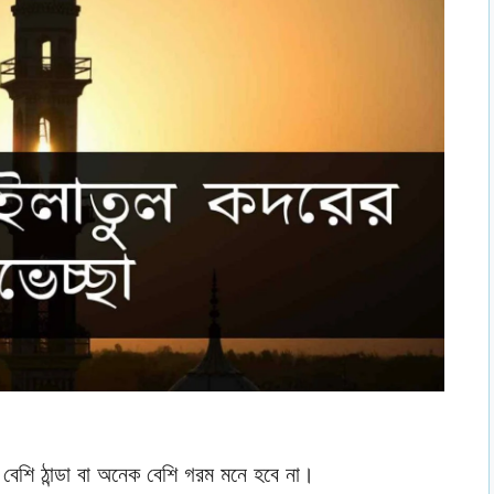
েশি ঠান্ডা বা অনেক বেশি গরম মনে হবে না।