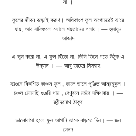
না ।
ফুলের জীবন বড়োই করুণ। অধিকাংশ ফুল অগোচরেই ঝ’রে
যায়, আর বাকিগুলো ঝোলে শয়তানের গলায়। — হুমায়ূন
আজাদ
এ ভুল করো না, এ ফুল ছিঁড়ো না, তিলি তিলে গড়ে উঠুক এ
উদ্যান । — আবু তাহের মিসবাহ
ফাল্গুনে বিকশিত কাঞ্চন ফুল , ডালে ডালে পুঞ্জিত আম্রমুকুল ।
চঞ্চল মৌমাছি গুঞ্জরি গায় , বেণুবনে মর্মরে দক্ষিণবায় । —
রবীন্দ্রনাথ ঠাকুর
ভালোবাসা হলো ফুল আপনি তাকে বাড়তে দিন। — জন
লেনন