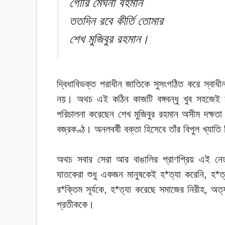
গৌরি মেঘনা বহমান
ততদিন রবে কীর্তি তোমার
শেখ মুজিবুর রহমান।
দ্বিধাবিভক্ত পরাধীন জাতিকে সুসংগঠিত করে স্বাধী
নয়। অথচ এই কঠিন কাজটি বঙ্গবন্ধু খুব সহজেই ক
পরিচালনা করেছেন শেখ মুজিবুর রহমান অসীম দক্ষতা
বজ্রকণ্ঠ। অনলবর্ষী বক্তা হিসেবে তাঁর বিপুল খ্যাত
অথচ সবার সেরা আর বাঙালির প্রাণপ্রিয় এই নেতা
ঘাতকেরা শুধু একজন মানুষকেই হ*ত্যা করেনি, হ*ত
র*ক্তিম সূর্যকে, হ*ত্যা করেছে সমাজের নিরীহ, অত্
প্রতীককে।