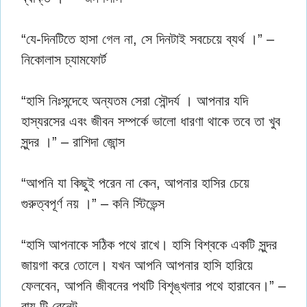
“যে-দিনটিতে হাসা গেল না, সে দিনটাই সবচেয়ে ব্যর্থ ।” –
নিকোলাস চ্যামফোর্ট
“হাসি নিঃসন্দেহে অন্যতম সেরা সৌন্দর্য । আপনার যদি
হাস্যরসের এবং জীবন সম্পর্কে ভালো ধারণা থাকে তবে তা খুব
সুন্দর ।” – রাশিদা জোন্স
“আপনি যা কিছুই পরেন না কেন, আপনার হাসির চেয়ে
গুরুত্বপূর্ণ নয় ।” – কনি স্টিভেন্স
“হাসি আপনাকে সঠিক পথে রাখে। হাসি বিশ্বকে একটি সুন্দর
জায়গা করে তোলে। যখন আপনি আপনার হাসি হারিয়ে
ফেলবেন, আপনি জীবনের পথটি বিশৃঙ্খলার পথে হারাবেন।” –
রায় টি বেনেট