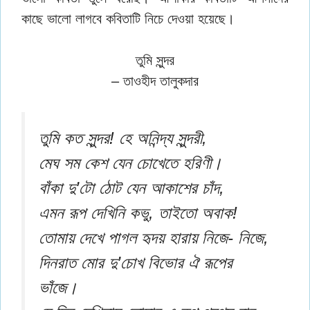
কাছে ভালো লাগবে কবিতাটি নিচে দেওয়া হয়েছে।
তুমি সুন্দর
– তাওহীদ তালুকদার
তুমি কত সুন্দর! হে অনিন্দ্য সুন্দরী,
মেঘ সম কেশ যেন চোখেতে হরিণী।
বাঁকা দু’টো ঠোট যেন আকাশের চাঁদ,
এমন রূপ দেখিনি কভু, তাইতো অবাক!
তোমায় দেখে পাগল হৃদয় হারায় নিজে- নিজে,
দিনরাত মোর দু’চোখ বিভোর ঐ রূপের
ভাঁজে।