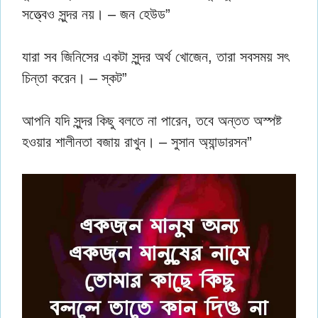
সত্ত্বেও সুন্দর নয়। – জন হেউড”
যারা সব জিনিসের একটা সুন্দর অর্থ খােজেন, তারা সবসময় সৎ
চিন্তা করেন। – স্কট”
আপনি যদি সুন্দর কিছু বলতে না পারেন, তবে অন্তত অস্পষ্ট
হওয়ার শালীনতা বজায় রাখুন। – সুসান অ্যান্ডারসন”