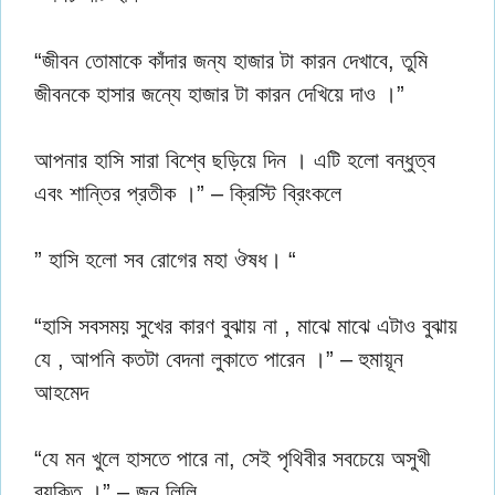
“জীবন তোমাকে কাঁদার জন্য হাজার টা কারন দেখাবে, তুমি
জীবনকে হাসার জন্যে হাজার টা কারন দেখিয়ে দাও ।”
আপনার হাসি সারা বিশ্বে ছড়িয়ে দিন । এটি হলো বন্ধুত্ব
এবং শান্তির প্রতীক ।” – ক্রিস্টি ব্রিংকলে
” হাসি হলো সব রোগের মহা ঔষধ। “
“হাসি সবসময় সুখের কারণ বুঝায় না , মাঝে মাঝে এটাও বুঝায়
যে , আপনি কতটা বেদনা লুকাতে পারেন ।” – হুমায়ূন
আহমেদ
“যে মন খুলে হাসতে পারে না, সেই পৃথিবীর সবচেয়ে অসুখী
ব্যক্তি ।” – জন লিলি