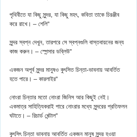
পৃথিবীতে যা কিছু সুন্দর, যা কিছু মহৎ, কবিতা তাকে চিরঞ্জীব
করে রাখে। – শেলি”
সুন্দর স্বপ্ন দেখুন, তারপরে সে স্বপ্নগুলি বাস্তবায়নের জন্য
কাজ করুন। – স্পেন্সার ডব্লিউ”
একজন অপূর্ব সুন্দর মানুষও কুৎসিত চিন্তা-ভাবনায় আবর্তিত
হতে পারে। – কারলাইর”
নােংরা চিন্তার মতাে নােংরা জিনিস আর কিছুই নেই।
একমাত্র সাহিত্যিকরাই পারে নােংরার মধ্যে সুন্দরের প্রতিফলন
ঘটাতে। – রিচার্ড ৰেন্টাল”
কুৎসিৎ চিন্তা ভাবনায় আবর্তিত একজন মানুষ সুন্দর হওয়া