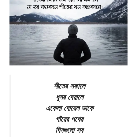
শীতের সকালে
ধূসর দেয়ালে
একেলা দোয়েল ডাকে
গাঁয়ের পথের
দিনগুলো সব