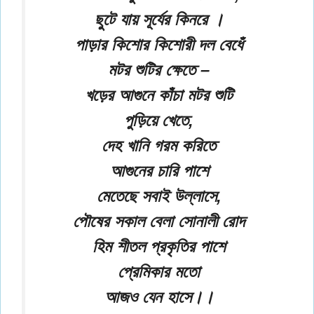
ছুটে যায় সূর্যের কিনরে ।
পাড়ার কিশোর কিশোরী দল বেধেঁ
মটর শুটির ক্ষেতে –
খড়ের আগুনে কাঁচা মটর শুটি
পুড়িয়ে খেতে,
দেহ খানি গরম করিতে
আগুনের চারি পাশে
মেতেছে সবাই উল্লাসে,
পৌষের সকাল বেলা সোনালী রোদ
হিম শীতল প্রকৃতির পাশে
প্রেমিকার মতো
আজও যেন হাসে।।