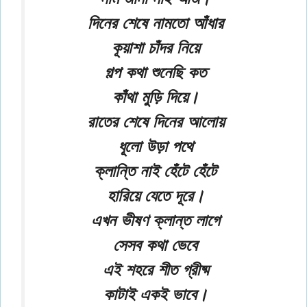
দিনের শেষে নামতো আঁধার
কূয়াশা চাঁদর নিয়ে
গল্প কথা শুনেছি কত
কাঁথা মুড়ি দিয়ে।
রাতের শেষে দিনের আলোয়
ধূলো উড়া পথে
ক্লান্তি নাই হেঁটে হেঁটে
হারিয়ে যেতে দূরে।
এখন ভীষণ ক্লান্ত লাগে
সেসব কথা ভেবে
এই শহরে শীত গ্রীষ্ম
কাটাই একই ভাবে।