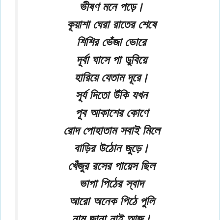
ভীষণ মনে পড়ে।
কূয়াশা ঘেরা রাতের শেষে
শিশির ভেঁজা ভোরে
দূর্বা ঘাসে পা ডুবিয়ে
হারিয়ে যেতাম দূরে।
সূর্য দিতো উঁকি যখন
পূব আকাশের কোণে
রোদ পোহাতাম সবাই মিলে
বাড়ির উঠোন জুড়ে।
খেঁজুর রসের পায়েস ছিল
ভাপা পিঠের স্বাদ
আরো অনেক পিঠে পুলি
নাম জানা নাই আজ।