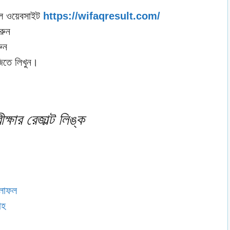
াল ওয়েবসাইট
https://wifaqresult.com/
রুন
রুন
িতে লিখুন।
্ষার রেজাল্ট লিঙ্ক
ফলাফল
াহ