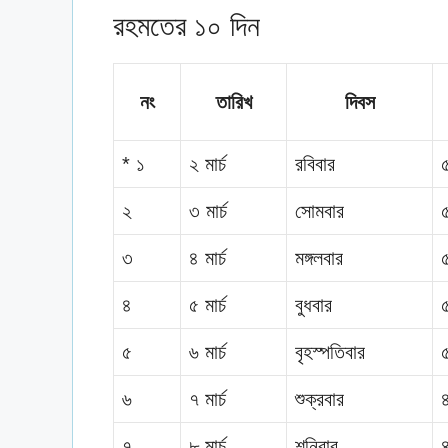
রহমতের ১০ দিন
নং
তারিখ
দিবস
* ১
২ মার্চ
রবিবার
২
৩ মার্চ
সোমবার
৩
৪ মার্চ
মঙ্গলবার
৪
৫ মার্চ
বুধবার
৫
৬ মার্চ
বৃহস্পতিবার
৬
৭ মার্চ
শুক্রবার
৭
৮ মার্চ
শনিবার