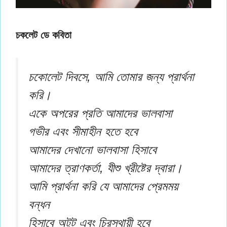
চকলেট ডে কবিতা
চকোলেট দিবসে, আমি তোমার জন্য প্রার্থনা
করি।
একে অপরের প্রতি আমাদের ভালবাসা
গভীর এবং সীমাহীন হতে হবে
আমাদের দেখানো ভালবাসা হিসাবে
আমাদের ত্রাণকর্তা, যীশু খ্রীষ্টের দ্বারা।
আমি প্রার্থনা করি যে আমাদের প্রেমময়
বন্ধন
হিসাবে অটুট এবং চিরস্থায়ী হবে