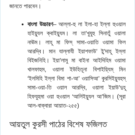
জানতে পারবেন।
বাংলা উচ্চারণ
– আল্লা-হু লা ইলা-হা ইল্লা হুওয়াল
হাইয়্যুল ক্বাইয়্যুম। লা তা’খুযুহু সিনাতুঁ ওয়ালা
নাঊম। লাহূ মা ফিস্ সামা-ওয়াতি ওয়ামা ফিল
আরদ্বি। মান যাল্লাযী ইয়াশফাউ’ ই’ন্দাহূ ইল্লা
বিইজনিহি। ইয়া’লামু মা বাইনা আইদিহিম ওয়ামা
খালফাহুম, ওয়ালা ইউহিতূনা বিশাইয়্যিম্ মিন
‘ইলমিহি ইল্লা বিমা শা-আ’ ওয়াসিআ’ কুরসিইয়্যুহুস্
সামা-ওয়া-তি ওয়াল আরদ্বি, ওয়ালা ইয়াউ’দুহূ
হিফযুহুমা ওয়া হুওয়াল ‘আলিইয়্যুল আ’জিম। (সূরা
আল-বাক্বারা আয়াত-২৫৫)
আয়তুল কুরসী পাঠের বিশেষ ফজিলত