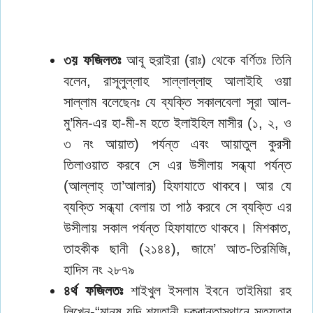
৩য় ফজিলতঃ
আবূ হুরাইরা (রাঃ) থেকে বর্ণিতঃ তিনি
বলেন, রাসূলুল্লাহ সাল্লাল্লাহু আলাইহি ওয়া
সাল্লাম বলেছেনঃ যে ব্যক্তি সকালবেলা সূরা আল-
মু’মিন-এর হা-মী-ম হতে ইলাইহিল মাসীর (১, ২, ও
৩ নং আয়াত) পর্যন্ত এবং আয়াতুল কুরসী
তিলাওয়াত করবে সে এর উসীলায় সন্ধ্যা পর্যন্ত
(আল্লাহ্ তা’আলার) হিফাযাতে থাকবে। আর যে
ব্যক্তি সন্ধ্যা বেলায় তা পাঠ করবে সে ব্যক্তি এর
উসীলায় সকাল পর্যন্ত হিফাযাতে থাকবে। মিশকাত,
তাহকীক ছানী (২১৪৪), জামে’ আত-তিরমিজি,
হাদিস নং ২৮৭৯
৪র্থ ফজিলতঃ
শাইখুল ইসলাম ইবনে তাইমিয়া রহ
লিখেন-“মানুষ যদি শয়তানী চক্রান্তাস্থানে সত্যতার