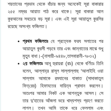
শয়তানের প্রভাব থেকে বাঁচার জন্য অনেকেই সূরা বাকারার
২৫৫ নম্বর আয়াত পাঠ করে থাকে। সূরা বাকারা আল
কুরআনের সবচেয়ে বড় সূরা। এবং এই সূরা আয়াতুল কুরসির
রয়েছে অসংখ্য ফজিলত।
প্রথম ফজিলতঃ
যে প্রত্যেক ফরয সলাতের পর
আয়াতুল কুরসী পড়বে তার এবং জান্নাতের মাঝে শুধু
মৃত্যু বাধা।-(নাসায়ী-৯৪৪৮,তাসবারানী-৭৮৩২)
২য় ফজিলতঃ
আবূ হুরায়রা (রাঃ) থেকে বর্ণিতঃ তিনি
বলেন, আল্লাহ্‌র রাসূল সাল্লাল্লাহু ‘আলাইহি ওয়া
সাল্লাম আমাকে রমযানের যাকাত (সাদাকাতুল
ফিত্‌রের) হিফাযতের দায়িত্ব প্রাদান করলেন।
অতঃপর আমার নিকট এক আগন্তুক আসল। সে
তার দু’হাতের আঁজলা ভরে খাদ্যশস্য গ্রহণ করতে
লাগল। তখন আমি তাকে ধরে ফেললাম এবং