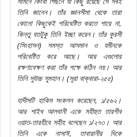
সামনে কিংবা পিছনে যা কিছু রয়েছে সে সবই
তিনি জানেন। তাঁর জ্ঞানসীমা থেকে তারা
কোনো কিছুকেই পরিবেষ্টিত করতে পারে না,
কিন্তু যতটুকু তিনি ইচ্ছা করেন। তাঁর কুরসী
(সিংহাসন) সমস্ত আসমান ও যমীনকে
পরিবেষ্টিত করে আছে। আর এগুলোর
রক্ষণাবেক্ষণ করা তাঁর পক্ষে কঠিন নয়। আর
তিনি সুউচ্চ সুমহান। (সূরা বাক্বারা-২৫৫)
হাদীসটি হাকিম সংকলন করেছেন, ১/৫৬২।
আর শাইখ আলবানী একে সহীহুত তারগীব
ওয়াত-তারহীবে সহীহ বলেছেন ১/২৭৩। আর
তিনি একে নাসাঈ, তাবারানীর দিকে