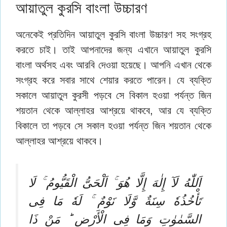
আয়াতুল কুরসি বাংলা উচ্চারণ
অনেকেই প্রতিদিন আয়াতুল কুরসি বাংলা উচ্চারণ সহ সংগ্রহ
করতে চাই। তাই আপনাদের জন্য এখানে আয়াতুল কুরসি
বাংলা অর্থসহ এবং আরবি দেওয়া হয়েছে। আপনি এখান থেকে
সংগ্রহ করে সবার সাথে শেয়ার করতে পারেন। যে ব্যক্তি
সকালে আয়াতুল কুরসী পড়বে সে বিকাল হওয়া পর্যন্ত জিন
শয়তান থেকে আল্লাহর আশ্রয়ে থাকবে, আর যে ব্যক্তি
বিকালে তা পড়বে সে সকাল হওয়া পর্যন্ত জিন শয়তান থেকে
আল্লাহর আশ্রয়ে থাকবে।
اَللّٰهُ لَآ إِلٰهَ إِلَّا هُوَ ۚ اَلْحَىُّ الْقَيُّومُ ۚ لَا
تَأْخُذُهٗ سِنَةٌ وَّلَا نَوْمٌ ۚ لَهٗ مَا فِى
السَّمٰوٰتِ وَمَا فِى الْأَرْضِ ؕ مَنْ ذَا