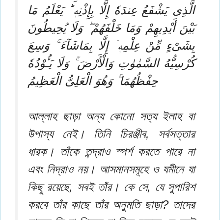
الَّذِى يَشْفَعُ عِندَهٗ إِلَّا بِإِذْنِهٖ ؕ يَعْلَمُ مَا
بَيْنَ أَيْدِيهِمْ وَمَا خَلْفَهُمْ ۖ وَلَا يُحِيطُونَ
بِشَىْءٍ مِّنْ عِلْمِهٖۤ إِلَّا بِمَاشَآءَ ۚ وَسِعَ
كُرْسِيُّهُ السَّمٰوٰتِ وَالْأَرْضَ ۚ وَلَا يَـُٔوْدُهٗ
حِفْظُهُمَا ۚ وَهُوَ الْعَلِىُّ الْعَظِيمُ
আল্লাহ ছাড়া অন্য কোনো সত্য ইলাহ বা
উপাস্য নেই। তিনি চিরঞ্জীব, সর্বসত্তার
ধারক। তাঁকে তন্দ্রাও স্পর্শ করতে পারে না
এবং নিদ্রাও নয়। আসমানসমূহে ও যমীনে যা
কিছু রয়েছে, সবই তাঁর। কে সে, যে সুপারিশ
করবে তাঁর কাছে তাঁর অনুমতি ছাড়া? তাদের