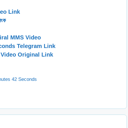
eo Link
িংক
Viral MMS Video
econds Telegram Link
Video Original Link
nutes 42 Seconds