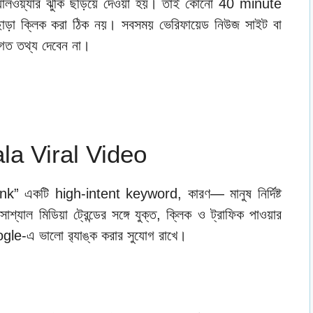
্যালওয়্যার ঝুঁকি ছড়িয়ে দেওয়া হয়। তাই কোনো 40 minute
াড়া ক্লিক করা ঠিক নয়। সবসময় ভেরিফায়েড নিউজ সাইট বা
িগত তথ্য দেবেন না।
a Viral Video
একটি high-intent keyword, কারণ— মানুষ নির্দিষ্ট
োশ্যাল মিডিয়া ট্রেন্ডের সঙ্গে যুক্ত, ক্লিক ও ট্রাফিক পাওয়ার
gle-এ ভালো র‍্যাঙ্ক করার সুযোগ রাখে।