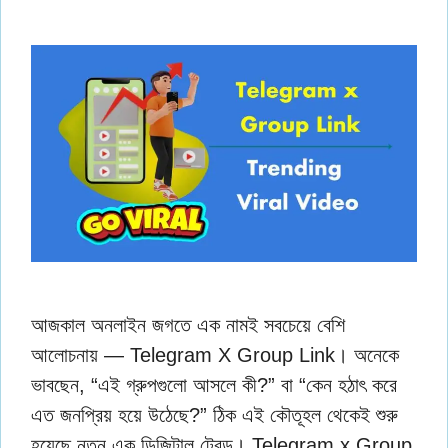
আজকাল অনলাইন জগতে এক নামই সবচেয়ে বেশি
আলোচনায় — Telegram X Group Link। অনেকে
ভাবছেন, “এই গ্রুপগুলো আসলে কী?” বা “কেন হঠাৎ করে
এত জনপ্রিয় হয়ে উঠেছে?” ঠিক এই কৌতূহল থেকেই শুরু
হয়েছে নতুন এক ডিজিটাল ট্রেন্ড। Telegram x Group