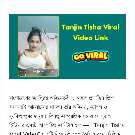
বাংলাদেশের জনপ্রিয় অভিনেত্রী ও মডেল তানজিন তিশা
সবসময়ই আলোচনায় থাকেন তাঁর অভিনয়, স্টাইল ও
ব্যক্তিত্বের জন্য। কিন্তু সাম্প্রতিক সময়ে সোশ্যাল
মিডিয়ার একটি আলোচিত সার্চ টার্ম হলো— “Tanjin Tisha
Viral Video”। এটি নিয়ে কৌতূহল তৈরি হয়েছে, বিভিন্ন