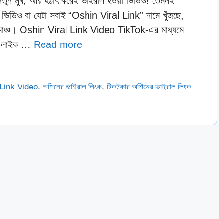
, নতুন মুখ, আর হঠাৎ করেই ভাইরাল হওয়া ভিডিও! তেমনই
িডিও বা যেটা সবাই “Oshin Viral Link” নামে খুঁজছে,
োমাঞ্চ। Oshin Viral Link Video TikTok-এর মাধ্যমে
িউ, লাইক …
Read more
 Link Video
,
অশিনের ভাইরাল লিংক
,
টিকটকার অশিনের ভাইরাল লিংক