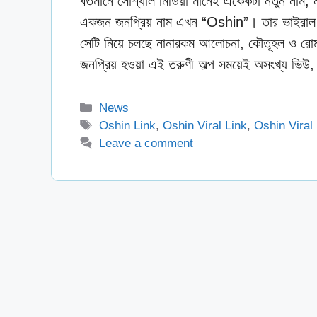
বর্তমানে সোশ্যাল মিডিয়া মানেই একেকটা নতুন নাম
একজন জনপ্রিয় নাম এখন “Oshin”। তার ভাইরাল ভ
সেটি নিয়ে চলছে নানারকম আলোচনা, কৌতূহল ও র
জনপ্রিয় হওয়া এই তরুণী অল্প সময়েই অসংখ্য ভ
Categories
News
Tags
Oshin Link
,
Oshin Viral Link
,
Oshin Viral
Leave a comment