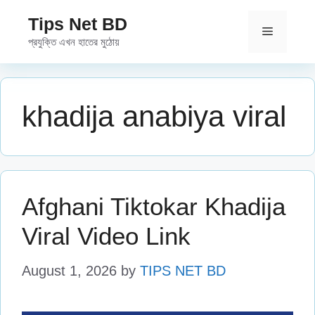
Skip
Tips Net BD
to
Menu
প্রযুক্তি এখন হাতের মুঠোয়
content
khadija anabiya viral
Afghani Tiktokar Khadija
Viral Video Link
August 1, 2026
by
TIPS NET BD