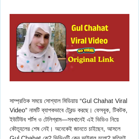
সাম্প্রতিক সময়ে সোশ্যাল মিডিয়ায় “Gul Chahat Viral
Video” নামটি ব্যাপকভাবে ট্রেন্ড করছে। ফেসবুক, টিকটক,
ইউটিউব শর্টস ও টেলিগ্রাম—সবখানেই এই ভিডিও নিয়ে
কৌতূহলের শেষ নেই। অনেকেই জানতে চাইছেন, আসলে
Gul Chahat কে? ভিডিওটি কেন ভাইরাল হলো? সত্যিই