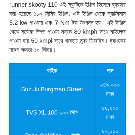
runner skooty 110 এই স্কুটিতে ইঞ্জিন হিসেবে ব্যবহার
করা হয়েছে ১১০ সিসির ইঞ্জিন, এই ইঞ্জিন থেকে ম্যাক্সিমাম
5.2 kw পাওয়ার এবং 7 Nm টর্ক উৎপন্ন হয়। এই ইঞ্জিন
থেকে সর্বোচ্চ স্পিড পাওয়া সম্ভব 80 kmph সাথে মাইলেজ
পাওয়া যায় 50 kmpl সাথে থাকতে সুন্দর ডিজাইন। ট্যাংকের
দারুন ক্ষমতা ১০ লিটার।
বাইক
দাম
২৪৯,০০০
Suzuki Burgman Street
টাকা
৬৯,৯০০
TVS XL 100 ১০০ সিসি
টাকা
৯৮,০০০