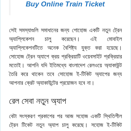
Buy Online Train Ticket
সেই সমস্যাগুলি সমাধানের জন্য শোহোজ একটি নতুন ট্রেন
অ্যাপ্লিকেশন চালু করেছেন। এই মোবাইল
অ্যাপ্লিকেশনটিতে অনেক বৈশিষ্ট্য যুক্ত করা হয়েছে।
সোহোজ ট্রেন অ্যাপে ক্রয় প্রক্রিয়াটি ওয়েবসাইট প্রক্রিয়ার
মতোই। আপনি যদি ইতিমধ্যে বাংলাদেশ রেলওয়ে অ্যাকাউন্ট
তৈরি করে থাকেন তবে সোহোজ ই-টিকিট অ্যাপের জন্য
আপনার ক্রেট অ্যাকাউন্টের প্রয়োজন হবে না।
রেল সেবা নতুন অ্যাপ
বেটা সংস্করণ প্রকাশের পর আজ সহোজ একটি স্থিতিশীল
ট্রেন টিকেট নতুন অ্যাপ চালু করেছে। সহোজ ই-টিকিট