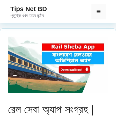
Skip
Tips Net BD
to
Menu
প্রযুক্তি এখন হাতের মুঠোয়
content
রেল সেবা অ্যাপ সংগ্রহ |