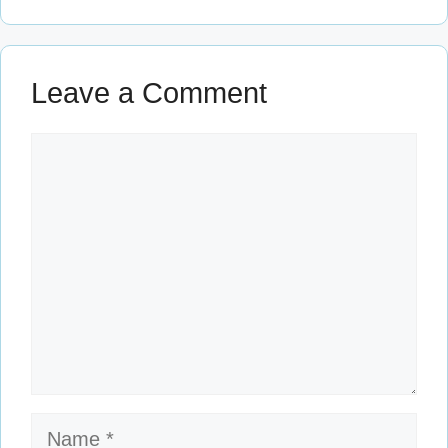
Leave a Comment
Comment
Name