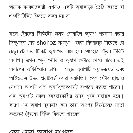
অনেক ব্যবহারকারী এখনও একটি অ্যাকাউন্ট তৈরি করতে বা
একটি টিকিট কিনতে সক্ষম হয় না।
ফলে ট্রেনের টিকিটের জন্য মোবাইল অ্যাপ প্রকাশ করার
সিদ্ধান্ত নেয় shohoz সংস্থা। তারা সিদ্ধান্ত নিয়েছে যে
নতুন ট্রেনের টিকিট অ্যাপের নাম হবে শোহোজ ট্রেন টিকিট
অ্যাপ। গুগল প্লে স্টোর ও অ্যাপ স্টোরে পেয়ে যাবেন এই
অ্যাপের অফিশিয়াল ভার্সন। সহজ অ্যাপটি অ্যান্ড্রয়েড এবং
আইওএস উভয় প্ল্যাটফর্ম দ্বারা সমর্থিত। প্লে স্টোর ছাড়াও
যেখানে আপনি এই অ্যাপ্লিকেশনটি সংগ্রহ করতে পারেন।
এই অ্যাপটি সকল ব্যবহারকারীর জন্য খুবই সহায়ক হবে।
কারণ এই অ্যাপ ব্যবহার করে তারা আগের সিস্টেমের মতো
সহজেই ট্রেনের টিকিট কিনতে পারবেন।
রেল সেবা অ্যাপ সংগ্রহ