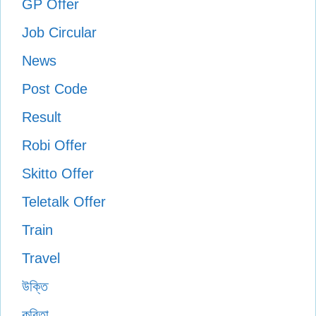
GP Offer
Job Circular
News
Post Code
Result
Robi Offer
Skitto Offer
Teletalk Offer
Train
Travel
উক্তি
কবিতা