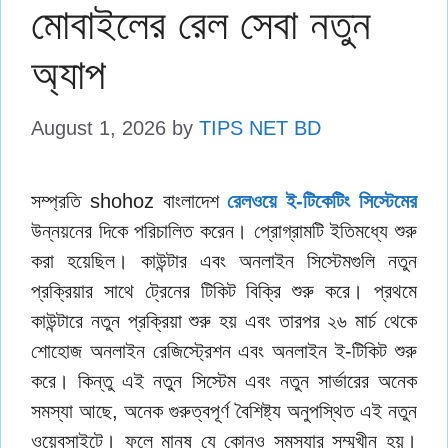
মোবাইলের রেল সেবা নতুন
অ্যাপ
August 1, 2026
by
TIPS NET BD
সম্প্রতি shohoz বাংলাদেশ
রেলওয়ে ই-টিকেটিং সিস্টেমের
উন্নয়নের দিকে পরিচালিত করেন। প্রোগ্রামটি ইতিমধ্যে শুরু
করা হয়েছিল। কাউন্টার এবং অনলাইন সিস্টেমগুলি নতুন
প্রক্রিয়ার সাথে ট্রেনের টিকিট বিক্রি শুরু করে। প্রথমে
কাউন্টারে নতুন প্রক্রিয়া শুরু হয় এবং তারপর ২৬ মার্চ থেকে
শোহোজ অনলাইন রেজিস্ট্রেশন এবং অনলাইন ই-টিকিট শুরু
করে। কিন্তু এই নতুন সিস্টেম এবং নতুন সার্ভারের অনেক
সমস্যা আছে, অনেক গুরুত্বপূর্ণ বৈশিষ্ট্য অনুপস্থিত এই নতুন
ওয়েবসাইটে। ফলে মানুষ যে কোনও সমস্যার সম্মুখীন হয়।