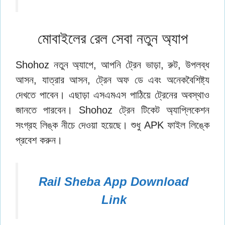
মোবাইলের রেল সেবা নতুন অ্যাপ
Shohoz নতুন অ্যাপে, আপনি ট্রেন ভাড়া, রুট, উপলব্ধ
আসন, যাত্রার আসন, ট্রেন অফ ডে এবং অনেকবৈশিষ্ট্য
দেখতে পাবেন। এছাড়া এসএমএস পাঠিয়ে ট্রেনের অবস্থাও
জানতে পারবেন। Shohoz ট্রেন টিকেট অ্যাপ্লিকেশন
সংগ্রহ লিঙ্ক নীচে দেওয়া হয়েছে। শুধু APK ফাইল লিঙ্কে
প্রবেশ করুন।
Rail Sheba App Download
Link