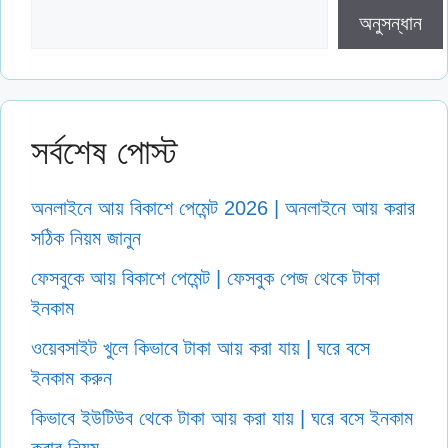
অনুসন্ধান
সর্বশেষ পোস্ট
অনলাইনে আয় বিকাশে পেমেন্ট 2026 | অনলাইনে আয় করার
সঠিক নিয়ম জানুন
ফেসবুকে আয় বিকাশে পেমেন্ট | ফেসবুক পেজ থেকে টাকা
ইনকাম
ওয়েবসাইট খুলে কিভাবে টাকা আয় করা যায় | ঘরে বসে
ইনকাম করুন
কিভাবে ইউটিউব থেকে টাকা আয় করা যায় | ঘরে বসে ইনকাম