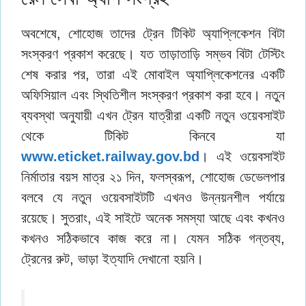
অবশেষে, শোহোজ তাদের ট্রেন টিকিট অ্যাপ্লিকেশন বিটা
সংস্করণ প্রকাশ করেছে। যত তাড়াতাড়ি সম্ভব বিটা টেস্টিং
শেষ করার পর, তারা এই মোবাইল অ্যাপ্লিকেশনের একটি
অফিসিয়াল এবং স্থিতিশীল সংস্করণ প্রকাশ করা হবে। নতুন
ব্যবস্থা অনুযায়ী এখন ট্রেন যাত্রীরা একটি নতুন ওয়েবসাইট
থেকে টিকিট কিনবে যা
www.eticket.railway.gov.bd
। এই ওয়েবসাইট
নির্মাতার বয়স মাত্র ২১ দিন, ফলস্বরূপ, শোহোজ ডেভেলপার
বলবে যে নতুন ওয়েবসাইটটি এখনও উন্নয়নশীল পর্যায়ে
রয়েছে। সুতরাং, এই সাইটে অনেক সমস্যা আছে এবং কখনও
কখনও সঠিকভাবে কাজ করে না। যেমন সঠিক গন্তব্য,
ট্রেনের রুট, ভাড়া ইত্যাদি দেখানো হয়নি।