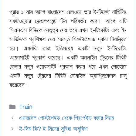
প্রায় ১ মাস আগে বাংলাদেশ রেলওয়ে তার ই-টিকেট সার্ভিসিং
সফটওয়্যার ডেভলপমেন্ট টিম পরিবর্তন করে। আগে এটি
সিএনএস বিডিকে নেতৃত্ব দেয় তবে এখন ই-টিকেটিং এবং ই-
সার্ভিসকে প্রশিক্ষণ দেয় সমস্ত সিস্টেমশোজ দ্বারা নিয়ন্ত্রিত
হয়। এমনকি তারা ইতিমধ্যে একটি নতুন ই-টিকেটিং
ওয়েবসাইট প্রকাশ করেছে। একটি অনলাইন ট্রেনের টিকিট
কেনার নতুন ওয়েবসাইট প্রকাশ করার পরে এখন শোহোজ
একটি নতুন ট্রেনের টিকিট মোবাইল অ্যাপ্লিকেশন চালু
করেছেন।
Categories
Train
এয়ারটেল পোস্টপেইড থেকে প্রিপেইড করার নিয়ম
ই-সিম কি? ই সিমের সুবিধা অসুবিধা