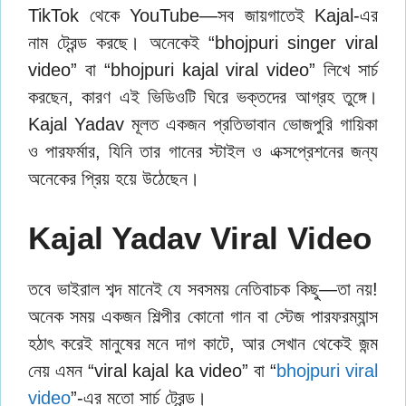
TikTok থেকে YouTube—সব জায়গাতেই Kajal-এর
নাম ট্রেন্ড করছে। অনেকেই “bhojpuri singer viral
video” বা “bhojpuri kajal viral video” লিখে সার্চ
করছেন, কারণ এই ভিডিওটি ঘিরে ভক্তদের আগ্রহ তুঙ্গে।
Kajal Yadav মূলত একজন প্রতিভাবান ভোজপুরি গায়িকা
ও পারফর্মার, যিনি তার গানের স্টাইল ও এক্সপ্রেশনের জন্য
অনেকের প্রিয় হয়ে উঠেছেন।
Kajal Yadav Viral Video
তবে ভাইরাল শব্দ মানেই যে সবসময় নেতিবাচক কিছু—তা নয়!
অনেক সময় একজন শিল্পীর কোনো গান বা স্টেজ পারফরম্যান্স
হঠাৎ করেই মানুষের মনে দাগ কাটে, আর সেখান থেকেই জন্ম
নেয় এমন “viral kajal ka video” বা “
bhojpuri viral
video
”-এর মতো সার্চ ট্রেন্ড।