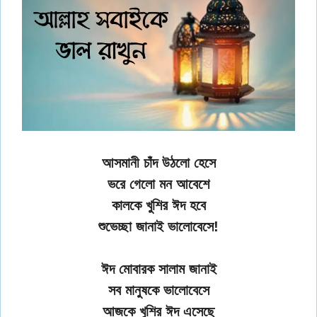
আসমানী চাঁদ উঠলো হেসে
ভরে গেলো মন আবেশে
কালকে খুশির ঈদ হবে
শুভেচ্ছা জানাই ভালোবেসে!
ঈদ মোবারক সালাম জানাই
সব মানুষকে ভালোবেসে
আজকে খুশির ঈদ এসেছে