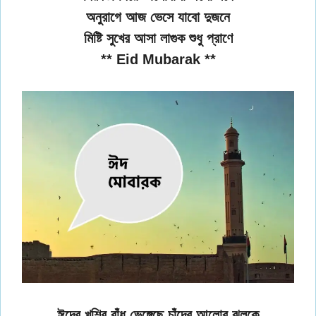
অনুরাগে আজ ভেসে যাবো দুজনে
মিষ্টি সুখের আসা লাগুক শুধু প্রাণে
** Eid Mubarak **
ঈদের খুশির বাঁধ ভেঙ্গেছে চাঁদের আলোর ঝলকে