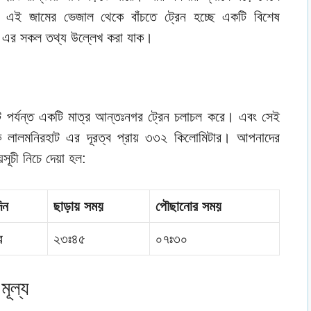
। এই জামের ভেজাল থেকে বাঁচতে ট্রেন হচ্ছে একটি বিশেষ
েন এর সকল তথ্য উল্লেখ করা যাক।
াট পর্যন্ত একটি মাত্র আন্তঃনগর ট্রেন চলাচল করে। এবং সেই
কে লালমনিরহাট এর দূরত্ব প্রায় ৩৩২ কিলোমিটার। আপনাদের
়সূচী নিচে দেয়া হল:
িন
ছাড়ায় সময়
পৌছানোর সময়
র
২৩ঃ৪৫
০৭ঃ৩০
মূল্য