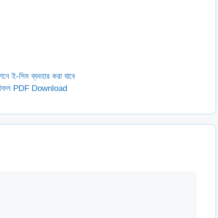
োনে ই-সিম ব্যবহার করা যাবে
তি ফলাফল PDF Download