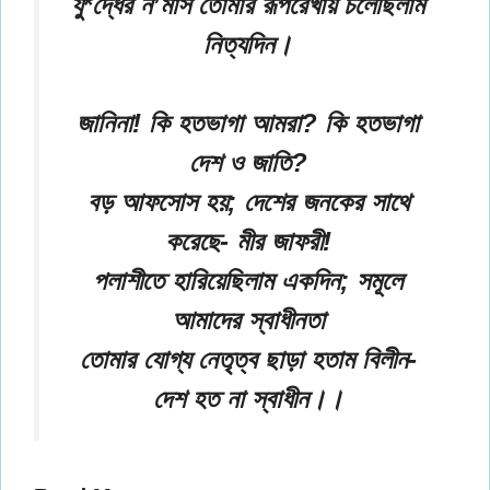
যু*দ্ধের ন’মাস তোমার রূপরেখায় চলেছিলাম
নিত্যদিন।
জানিনা! কি হতভাগা আমরা? কি হতভাগা
দেশ ও জাতি?
বড় আফসোস হয়; দেশের জনকের সাথে
করেছে- মীর জাফরী!
পলাশীতে হারিয়েছিলাম একদিন; সমূলে
আমাদের স্বাধীনতা
তোমার যোগ্য নেতৃত্ব ছাড়া হতাম বিলীন-
দেশ হত না স্বাধীন।।