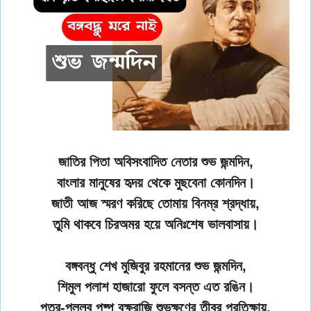
জাতির পিতা অবিসংবাদিত নেতার শুভ জন্মদিন,
বাংলার মানুষের হৃদয় থেকে মুছবেনা কোনদিন।
জাতী আজ স্মরণ করিছে তোমায় বিনম্র শ্রদ্ধায়,
তুমি থাকবে চিরঅমর হয়ে অনিঃশেষ ভালবাসায়।
বঙ্গবন্ধু শেখ মুজিবুর রহমানের শুভ জন্মদিন,
শিমুল পলাশ হাজারো ফুলে বসন্ত এত রঙিন।
পত্র-পল্লব পুষ্প বৃক্ষরাজি শুভক্ষণের তীব্র প্রতিক্ষায়,