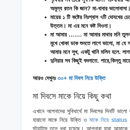
অমুল্য রতন কি জান? মা-বাবার ভালোবাসা
মায়ের ১ টি কষ্টের নিঃশ্বাস ৭টি দোযখের 
উত্তম। মা এর মনে কষ্ট দিওনা।
মা আমার ……. মা আমার মাথার মনি তুলনা তা
মুখে খোকা ডাক শুনতে লাগে ভালো, মা যে
আমার মনে সুখ, একটু খানি মলিন হলে. লাগ
দুনিয়ার সব কিছুই বদলাতে. পারে,কিন্তু মা
আরও দেখুনঃ
৩০+ মা দিবস নিয়ে উক্তি
মা দিবসে মাকে নিয়ে কিছু কথা
এখানে আপনাদের সুবিধার্থে মা দিবসের দিনটি ভালো 
হারানো মাকে নিয়ে উক্তি ও
মাকে নিয়ে status
প
স্ট্যাটাস তুলে ধরা হয়েছে। আপনারা যারা আমাকে ম