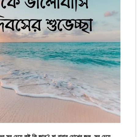
দর সব চেয়ে কষ্ট কি জান? মা-বাবার চোখের জল. সব চেয়ে