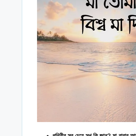
পৃথিবীর সব চেয়ে সুখ কি জান? মা-বাবার আ