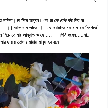
য়ে মাদিনা। মা দিয়ে মাক্কা। সো মা কে কেউ কষ্ট দিয় না।
েছো….।। ভালোবাস তাকে..।। যে তোমাকে ১০ মাস ১০ দিনগর্ভে
র নিচে তোমার জান্নাত আছে…..।। তিনি হলেন…..মা..
র ছায়ায় তোমার মায়ায়‪ মানুষ ‬হব বলে।