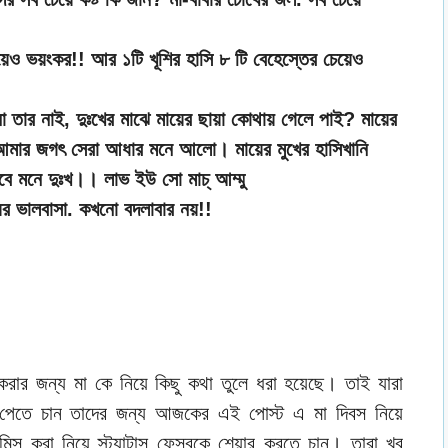
।
চেয়েও ভয়ংকর!! আর ১টি খূশির হাসি ৮ টি বেহেস্তের চেয়েও
র নাই, দুঃখের মাঝে মায়ের ছায়া কোথায় গেলে পাই? মায়ের
 আমার জগৎ সেরা আধার মনে আলো। মায়ের মুখের হাসিখানি
বে মনে দুঃখ।। লাভ ইউ সো মাচ্ আম্মু
য়ের ভালবাসা. কখনো বদলাবার নয়!!
করার জন্য মা কে নিয়ে কিছু কথা তুলে ধরা হয়েছে। তাই যারা
েতে চান তাদের জন্য আজকের এই পোস্ট এ মা দিবস নিয়ে
িস করা নিয়ে স্ট্যাটাস ফেসবুকে শেয়ার করতে চান। তারা খুব