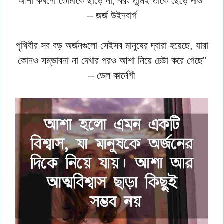
আশা কখনো তোমাকে ছাড়ে না, বরং তুমিই তাকে ছেড়ে দাও”
– জর্জ উইনবার্গ
পৃথিবীর সব বড় অর্জনগুলো সেইসব মানুষের দ্বারা হয়েছে, যারা
কোনও সম্ভাবনা না দেখার পরও আশা নিয়ে চেষ্টা করে গেছে”
– ডেল কার্নেগী