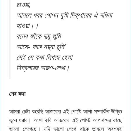
চাওয়া,
আনলে খবর গোপন দূতী দিক্‌পারের ঐ দখিনা
হাওয়া।।
বনের ফাঁকে দুষ্টু তুমি
আসে- যাবে নয়্‌না চুমি’
সেই সে কথা লিখছে হেতা
দিগ্বলয়ের অরুণ-লেখা।
শেষ কথা
আমরা চেষ্টা করেছি আজকের এই পোষ্টে আশা সম্পর্কিত উক্তি
তুলে ধরার। আশা করি আজকের এই পোস্ট আপনাদের কাছে
ভালো লেগেছে। যদি ভালো লেগে থাকে তাহলে অবশ্যই