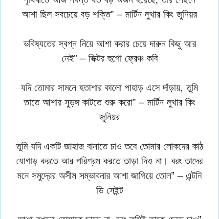
আশা ছিল সবচেয়ে বড় শক্তি” – মার্টিন লুথার কিং জুনিয়র
ভবিষ্যতের স্বপ্ন নিয়ে আশা করার চেয়ে দারুন কিছু আর
নেই” – ভিক্টর হুগো ফ্রেঞ্চ কবি
যদি তোমার সামনে হতাশার কালো পাহাড় এসে দাঁড়ায়, তুমি
তাতে আশার সুড়ঙ্গ কাটতে শুরু করো” – মার্টিন লুথার কিং
জুনিয়র
তুমি যদি একটি জাহাজ বানাতে চাও তবে তোমার লোকদের কাঠ
যোগাড় করতে আর পরিশ্রম করতে তাড়া দিও না। বরং তাদের
মনে সমুদ্রের অসীম সম্ভাবনার আশা জাগিয়ে তোল” – এন্টনি
ডি সেইন্ট