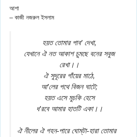
আশা
– কাজী নজরুল ইসলাম
হয়ত তোমার পাব’ দেখা,
যেখানে ঐ নত আকাশ চুমছে বনের সবুজ
রেখা।।
ঐ সুদূরের গাঁয়ের মাঠে,
আ’লের পথে বিজন ঘাটে;
হয়ত এসে মুচকি হেসে
ধ’রবে আমার হাতটি একা।।
ঐ নীলের ঐ গহন-পারে ঘোম্‌টা-হারা তোমার