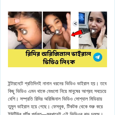
ইন্টারনেটে প্রতিদিনই নানান ধরনের ভিডিও ভাইরাল হয়। তবে
কিছু ভিডিও এমন থাকে যেগুলো নিয়ে মানুষের আগ্রহ সবচেয়ে
বেশি। সম্প্রতি রিদির অরিজিনাল ভিডিও সোশ্যাল মিডিয়ায়
তুমুল ভাইরাল হয়ে গেছে। ফেসবুক, টিকটক থেকে শুরু করে
ইউটিউব শর্টস পর্যন্ত—সবখানেই এই ভিডিওর ঝড় চলছে।